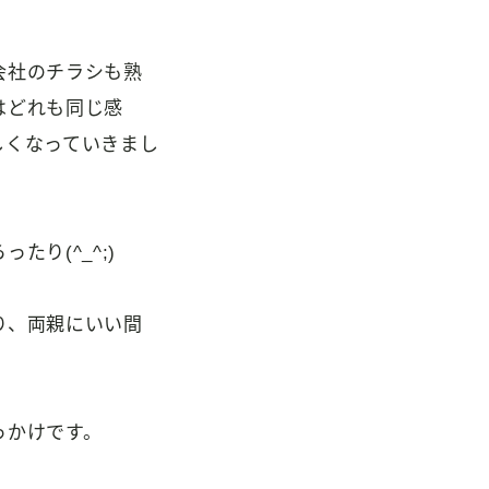
会社のチラシも熟
はどれも同じ感
しくなっていきまし
り(^_^;)
り、両親にいい間
っかけです。